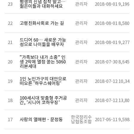
평생의 신념 집착 말고…
23
관리자
2018-08-01
9,196
젊은이들과 대화하세요
22
고령친화사회로 가는 길
관리자
2018-08-01
8,580
드디어 60… 새로운 가능
21
관리자
2018-08-01
9,277
성으로 나이듦을 배우자
“가족보다 내가 소중” 인
20
생 2막에 열정 쏟는 5060
관리자
2018-07-30
8,645
리본세대
1인 노인가구의 대안으로
19
관리자
2018-07-12
10,345
떠오른 ‘하우스쉐어링’
100세시대 맞춤형 주거공
18
관리자
2018-07-12
13,807
간, ‘시니어 코하우징’
한국정리수
17
사랑의 열매편 - 문정동
2017-06-11
9,598
납협동조합