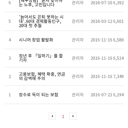
[재무상담] “혼자 맞이하
6
관리자
2018-07-10
6,392
는 노후, 고민입니다
'늙어서도 은퇴 못하는 시
5
대'..60대 경제활동인구,
관리자
2018-03-12
6,601
20대 첫 추월
4
시니어 창업 활발화
관리자
2016-11-16
6,589
정년 후 「일하기」를 즐
3
관리자
2016-11-16
6,524
기자
고용보험, 혜택 확충, 연금
2
관리자
2016-11-16
7,349
의 감액에 주의
1
장수로 득이 되는 보험
관리자
2016-07-21
6,194
1