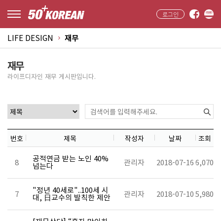
로그인
LIFE DESIGN
재무
재무
라이프디자인 재무 게시판입니다.
번호
제목
작성자
날짜
조회
공적연금 받는 노인 40%
8
관리자
2018-07-16
6,070
넘는다
"정년 40세로"..100세 시
7
관리자
2018-07-10
5,980
대, 日교수의 발칙한 제안